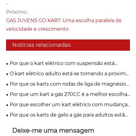
-
Próximo :
GAS JUVENS GO KART: Uma escolha paralela de
velocidade e crescimento
Notícias relacionadas
Por que o kart elétrico com suspensão está
mudando o futuro da direção recreativa?
O kart elétrico adulto está se tornando a próxima
tendência global de mobilidade?
Por que os karts com rodas de liga de magnésio
estão se tornando a primeira escolha para os
Por que um kart a gás 270CC é a melhor escolha
pilotos modernos?
para aventuras off-road?
Por que escolher um kart elétrico com mudança
de controle remoto para diversão na direção
Por que os karts de gelo a gás para adultos estão
moderna?
se tornando a maior emoção do inverno?
Deixe-me uma mensagem