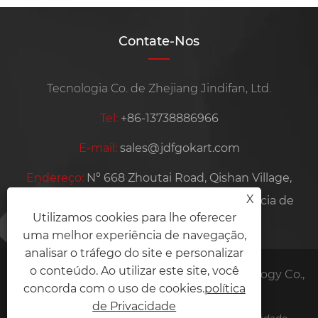
Contate-Nos
Tecnologia Co. de Zhejiang Jindifan, Ltd.
Tel:
+86-13738886966
E-mail:
sales@jdfgokart.com
Endereço:
Nº 668 Zhoutai Road, Qishan Village,
X
Yangming Street, cidade de Yuyao, província de
Utilizamos cookies para lhe oferecer
Zhejiang, China
uma melhor experiência de navegação,
analisar o tráfego do site e personalizar
o conteúdo. Ao utilizar este site, você
Copyright © 2025 Zhejiang Jindifan Technology Co.,
concorda com o uso de cookies.
política
Ltd. Todos os direitos reservados.
de Privacidade