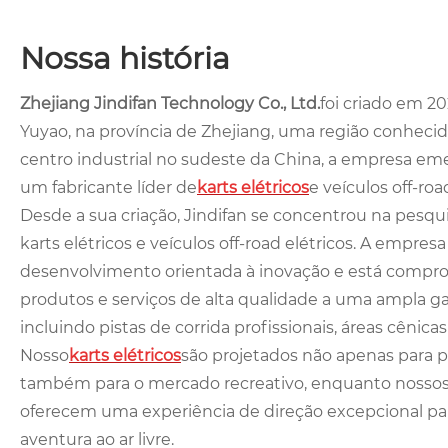
Nossa história
Zhejiang Jindifan Technology Co., Ltd.
foi criado em 2
Yuyao, na província de Zhejiang, uma região conhec
centro industrial no sudeste da China, a empresa e
um fabricante líder de
karts elétricos
e veículos off-roa
Desde a sua criação, Jindifan se concentrou na pesqu
karts elétricos e veículos off-road elétricos. A empres
desenvolvimento orientada à inovação e está compr
produtos e serviços de alta qualidade a uma ampla 
incluindo pistas de corrida profissionais, áreas cênicas
Nosso
karts elétricos
são projetados não apenas para pi
também para o mercado recreativo, enquanto nossos v
oferecem uma experiência de direção excepcional par
aventura ao ar livre.