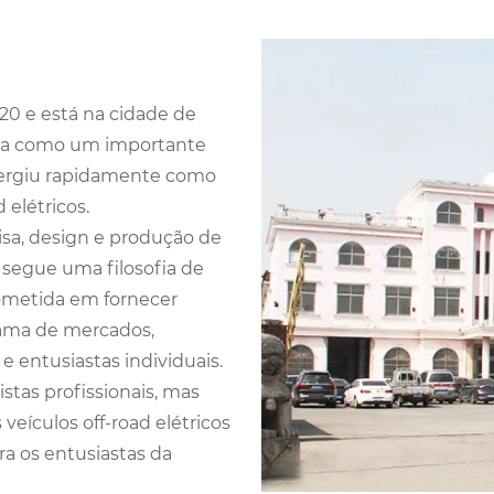
020 e está na cidade de
ida como um importante
mergiu rapidamente como
d elétricos.
isa, design e produção de
a segue uma filosofia de
ometida em fornecer
gama de mercados,
 e entusiastas individuais.
stas profissionais, mas
eículos off-road elétricos
a os entusiastas da